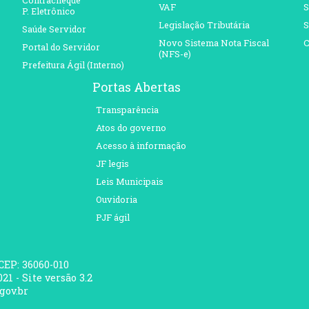
Contracheque
VAF
S
P. Eletrônico
Legislação Tributária
S
Saúde Servidor
Novo Sistema Nota Fiscal
C
Portal do Servidor
(NFS-e)
Prefeitura Ágil (Interno)
Portas Abertas
Transparência
Atos do governo
Acesso à informação
JF legis
Leis Municipais
Ouvidoria
PJF ágil
 CEP: 36060-010
21 - Site versão 3.2
gov.br