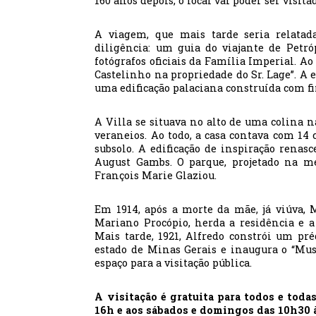
160 anos depois, o local vai poder ser visita
A viagem, que mais tarde seria relata
diligência: um guia do viajante de Petr
fotógrafos oficiais da Família Imperial. A
Castelinho na propriedade do Sr. Lage”. A ed
uma edificação palaciana construída com fi
A Villa se situava no alto de uma colina 
veraneios. Ao todo, a casa contava com 14
subsolo. A edificação de inspiração renasc
August Gambs. O parque, projetado na me
François Marie Glaziou.
Em 1914, após a morte da mãe, já viúva, 
Mariano Procópio, herda a residência e a
Mais tarde, 1921, Alfredo constrói um pré
estado de Minas Gerais e inaugura o “Mu
espaço para a visitação pública.
A visitação é gratuita para todos e todas 
16h e aos sábados e domingos das 10h30 