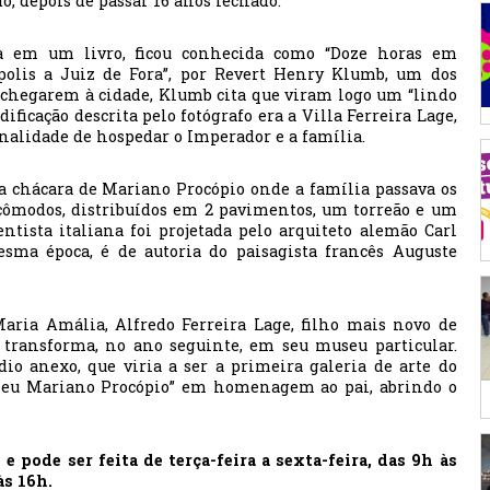
do, depois de passar 16 anos fechado.
da em um livro, ficou conhecida como “Doze horas em
ópolis a Juiz de Fora”, por Revert Henry Klumb, um dos
o chegarem à cidade, Klumb cita que viram logo um “lindo
ificação descrita pelo fotógrafo era a Villa Ferreira Lage,
nalidade de hospedar o Imperador e a família.
na chácara de Mariano Procópio onde a família passava os
 cômodos, distribuídos em 2 pavimentos, um torreão e um
entista italiana foi projetada pelo arquiteto alemão Carl
sma época, é de autoria do paisagista francês Auguste
Maria Amália, Alfredo Ferreira Lage, filho mais novo de
 transforma, no ano seguinte, em seu museu particular.
dio anexo, que viria a ser a primeira galeria de arte do
seu Mariano Procópio” em homenagem ao pai, abrindo o
e pode ser feita de terça-feira a sexta-feira, das 9h às
às 16h.