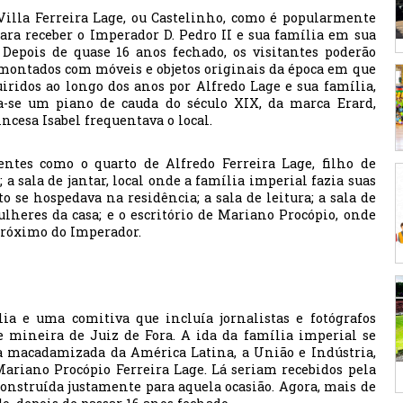
 Villa Ferreira Lage, ou Castelinho, como é popularmente
ara receber o Imperador D. Pedro II e sua família em sua
 Depois de quase 16 anos fechado, os visitantes poderão
emontados com móveis e objetos originais da época em que
uiridos ao longo dos anos por Alfredo Lage e sua família,
ra-se um piano de cauda do século XIX, da marca Erard,
ncesa Isabel frequentava o local.
entes como o quarto de Alfredo Ferreira Lage, filho de
a sala de jantar, local onde a família imperial fazia suas
o se hospedava na residência; a sala de leitura; a sala de
heres da casa; e o escritório de Mariano Procópio, onde
 próximo do Imperador.
ia e uma comitiva que incluía jornalistas e fotógrafos
e mineira de Juiz de Fora. A ida da família imperial se
a macadamizada da América Latina, a União e Indústria,
ariano Procópio Ferreira Lage. Lá seriam recebidos pela
onstruída justamente para aquela ocasião. Agora, mais de