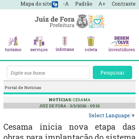
Mapa do site
-A
Padrão
A+
Contraste
Pesquisar
Portal de Notícias
NOTÍCIAS:
CESAMA
JUIZ DE FORA - 3/3/2026 - 09:16
Select Language
▼
Cesama inicia nova etapa das
obras para implantação do sistema