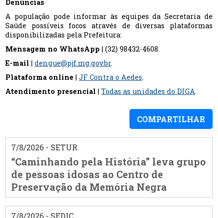
Denúncias
A população pode informar às equipes da Secretaria de
Saúde possíveis focos através de diversas plataformas
disponibilizadas pela Prefeitura:
Mensagem no WhatsApp
| (32) 98432-4608.
E-mail
|
dengue@pjf.mg.gov.br
.
Plataforma online
|
JF Contra o Aedes
.
Atendimento presencial
|
Todas as unidades do DIGA
.
COMPARTILHAR
7/8/2026 - SETUR
“Caminhando pela História” leva grupo
de pessoas idosas ao Centro de
Preservação da Memória Negra
7/8/2026 - SEDIC