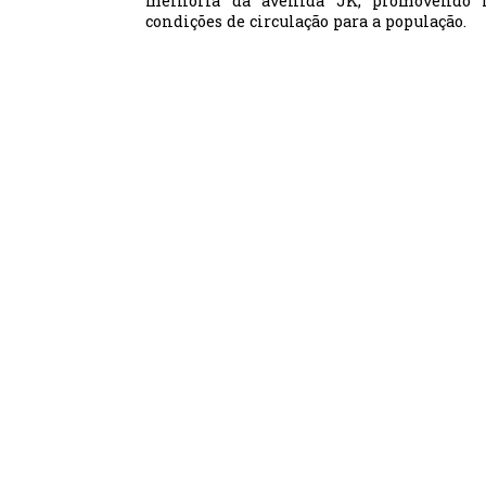
melhoria da avenida JK, promovendo m
condições de circulação para a população.