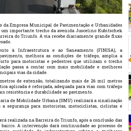
meio da Empresa Municipal de Pavimentação e Urbanidades
s um importante trecho da avenida Juscelino Kubitschek
rreira do Triunfo. A via recebe diariamente grande fluxo
esado.
nto à Infraestrutura e ao Saneamento (FINISA), a
pavimento, melhora as condições de tráfego, amplia a
orto para motoristas e pedestres que utilizam o trecho
ulação passa a contar com mais mobilidade e melhores
cipais vias da cidade.
ômetros de extensão, totalizando mais de 26 mil metros
ica aplicada é reforçada, adequada para vias com tráfego
is resistência e durabilidade ao pavimento.
taria de Mobilidade Urbana (SMU) realizará a sinalização
a segurança para motoristas, motociclistas, ciclistas e
rá realizada na Barreira do Triunfo, após a conclusão das
bairro. A intervenção dará continuidade ao processo de