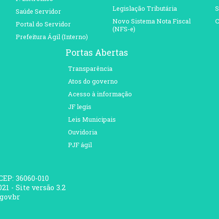
Legislação Tributária
S
Saúde Servidor
Novo Sistema Nota Fiscal
C
Portal do Servidor
(NFS-e)
Prefeitura Ágil (Interno)
Portas Abertas
Transparência
Atos do governo
Acesso à informação
JF legis
Leis Municipais
Ouvidoria
PJF ágil
 CEP: 36060-010
21 - Site versão 3.2
gov.br