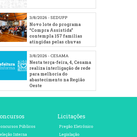
3/8/2026 - SEDUPP
Novo lote do programa
“Compra Assistida”
contempla 157 famílias
atingidas pelas chuvas
3/8/2026 - CESAMA
Nesta terça-feira, 4, Cesama
realiza interligação de rede
para melhoria do
abastecimento na Região
Oeste
oncursos
Licitações
oncursos Públicos
Pregão Eletrônico
eleção Interna
Legislação