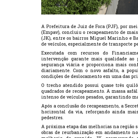
A Prefeitura de Juiz de Fora (PJF), por 
(Empav), concluiu o recapeamento de mai
(JK), entre os bairros Miguel Marinho e Ba
de veículos, especialmente de transporte p
Executada com recursos do Financiame
intervenção garante mais qualidade ao 
segurança viária e proporciona mais conf
diariamente. Com o novo asfalto, a pop
condições de deslocamento em uma das prin
O trecho atendido possui quase três quil
quadrados de recapeamento. A massa asfált
intenso de veículos pesados, garantindo ma
Após a conclusão do recapeamento, a Secre
horizontal da via, reforçando ainda mais 
pedestres.
A próxima etapa das melhorias na região se
obras de reurbanização em andamento no 