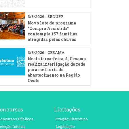
3/8/2026 - SEDUPP
Novo lote do programa
“Compra Assistida”
contempla 157 famílias
atingidas pelas chuvas
3/8/2026 - CESAMA
Nesta terça-feira, 4, Cesama
realiza interligação de rede
para melhoria do
abastecimento na Região
Oeste
oncursos
Licitações
oncursos Públicos
Pregão Eletrônico
eleção Interna
Legislação