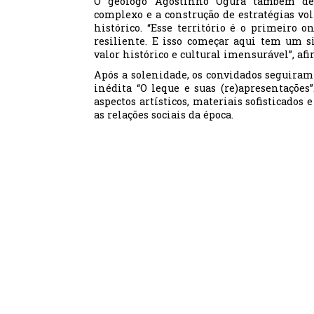
O geólogo Agostinho Ogura também des
complexo e a construção de estratégias vol
histórico. “Esse território é o primeiro
resiliente. E isso começar aqui tem um s
valor histórico e cultural imensurável”, af
Após a solenidade, os convidados seguiram
inédita “O leque e suas (re)apresentações
aspectos artísticos, materiais sofisticados 
as relações sociais da época.