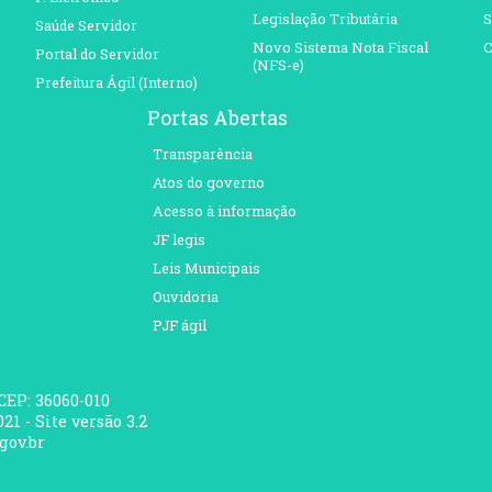
Legislação Tributária
S
Saúde Servidor
Novo Sistema Nota Fiscal
C
Portal do Servidor
(NFS-e)
Prefeitura Ágil (Interno)
Portas Abertas
Transparência
Atos do governo
Acesso à informação
JF legis
Leis Municipais
Ouvidoria
PJF ágil
 CEP: 36060-010
21 - Site versão 3.2
gov.br