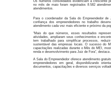
Os números consolidados evidenciam a crescente pr
no mês de maio foram registrados 8.582 atendimen
atendimentos.
Para o coordenador da Sala do Empreendedor de J
confiança dos empreendedores no trabalho desenv
atendimento cada vez mais eficiente e próximo da po
“Mais do que números, esses resultados represen
atividades, ampliaram seus conhecimentos e encont
tem trabalhado para simplificar processos, reduz
sustentável das empresas locais. O sucesso do Mu
capacitações realizadas durante o Mês do MEI, mos
renda e desenvolvimento para Juiz de Fora”, destaca
A Sala do Empreendedor oferece atendimento gratuit
empreendedores em geral, disponibilizando orient
documentos, capacitações e diversos serviços voltado