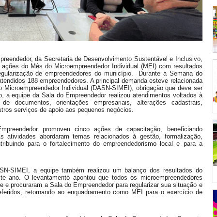
mpreendedor, da Secretaria de Desenvolvimento Sustentável e Inclusivo,
s ações do Mês do Microempreendedor Individual (MEI) com resultados
regularização de empreendedores do município. Durante a Semana do
 atendidos 188 empreendedores. A principal demanda esteve relacionada
o Microempreendedor Individual (DASN-SIMEI), obrigação que deve ser
, a equipe da Sala do Empreendedor realizou atendimentos voltados à
de documentos, orientações empresariais, alterações cadastrais,
utros serviços de apoio aos pequenos negócios.
reendedor promoveu cinco ações de capacitação, beneficiando
 atividades abordaram temas relacionados à gestão, formalização,
tribuindo para o fortalecimento do empreendedorismo local e para a
SN-SIMEI, a equipe também realizou um balanço dos resultados do
ste ano. O levantamento apontou que todos os microempreendedores
e e procuraram a Sala do Empreendedor para regularizar sua situação e
deferidos, retornando ao enquadramento como MEI para o exercício de