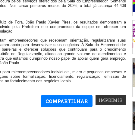
ocura pelos serviços oferecidos pela Sala do Empreendedor. Somente
tos. Nos cinco primeiros meses de 2026, o total já alcança 44.408
uiz de Fora, João Paulo Xavier Pires, os resultados demonstram a
olvido pela Prefeitura e o compromisso da equipe em oferecer um
pulação.
tam empreendedores que receberam orientação, regularizaram suas
raram apoio para desenvolver seus negócios. A Sala do Empreendedor
ir barreiras e oferecer soluções que contribuam para o crescimento
tirão de Regularização, aliado ao grande volume de atendimentos e
tra que estamos cumprindo nosso papel de apoiar quem gera emprego,
 João Paulo.
o para microempreendedores individuais, micro e pequenas empresas e
ações sobre formalização, licenciamento, regularização, emissão de
s ao fortalecimento dos negócios locais.
IMPRIMIR
COMPARTILHAR