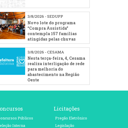
3/8/2026 - SEDUPP
Novo lote do programa
“Compra Assistida”
contempla 157 famílias
atingidas pelas chuvas
3/8/2026 - CESAMA
Nesta terça-feira, 4, Cesama
realiza interligação de rede
para melhoria do
abastecimento na Região
Oeste
oncursos
Licitações
oncursos Públicos
Pregão Eletrônico
eleção Interna
Legislação