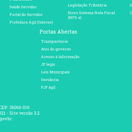
Legislação Tributária
S
Saúde Servidor
Novo Sistema Nota Fiscal
C
Portal do Servidor
(NFS-e)
Prefeitura Ágil (Interno)
Portas Abertas
Transparência
Atos do governo
Acesso à informação
JF legis
Leis Municipais
Ouvidoria
PJF ágil
 CEP: 36060-010
21 - Site versão 3.2
gov.br