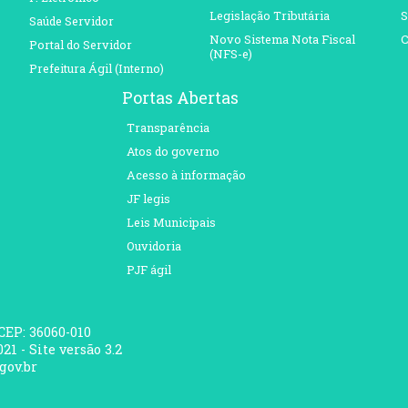
Legislação Tributária
S
Saúde Servidor
Novo Sistema Nota Fiscal
C
Portal do Servidor
(NFS-e)
Prefeitura Ágil (Interno)
Portas Abertas
Transparência
Atos do governo
Acesso à informação
JF legis
Leis Municipais
Ouvidoria
PJF ágil
 CEP: 36060-010
21 - Site versão 3.2
gov.br