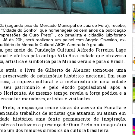
CE (segundo piso do Mercado Municipal de Juiz de Fora), recebe,
ição “Cidade do Sonho”, que homenageia os cem anos da publicação
mpressões de Ouro Preto” , do jornalista e cidadão juiz-forano
h. Já às 20h, será realizado um painel com Angelo Oswaldo, ex-
auditório do Mercado Cultural AICE. A entrada é gratuita.
a, por meio da Fundação Cultural Alfredo Ferreira Lage
ual e afetivo pela antiga Vila Rica, cidade que atravessa
a, artística e simbólica para Minas Gerais e para o Brasil.
 atrás, o livro de Gilberto de Alencar tornou-se uma
de preservação do patrimônio histórico nacional. Em suas
rroca, a riqueza cultural e a melancolia de uma cidade
 seu patrimônio e pelo êxodo populacional após a
o Horizonte. Ao mesmo tempo, revela a força poética e a
encantar moradores, artistas e visitantes.
o Preto, a exposição reúne obras do acervo da Funalfa e
esentando trabalhos de artistas que atuaram ou atuam em
dade histórica uma fonte permanente de inspiração.
osferas traduzem a presença de Ouro Preto no imaginário
mo um dos maiores símbolos da cultura brasileira.