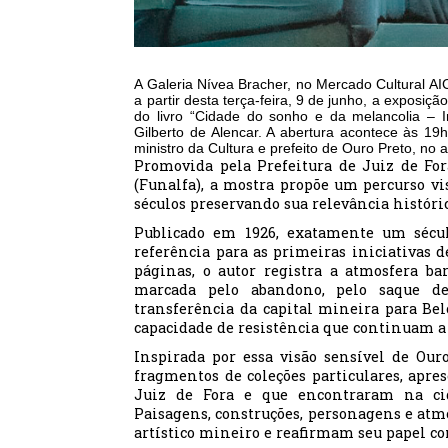
A Galeria Nívea Bracher, no Mercado Cultural AI
a partir desta terça-feira, 9 de junho, a expos
do livro “Cidade do sonho e da melancolia – I
Gilberto de Alencar. A abertura acontece às 19
ministro da Cultura e prefeito de Ouro Preto, no 
Promovida pela Prefeitura de Juiz de For
(Funalfa), a mostra propõe um percurso vis
séculos preservando sua relevância históric
Publicado em 1926, exatamente um século
referência para as primeiras iniciativas 
páginas, o autor registra a atmosfera ba
marcada pelo abandono, pelo saque de
transferência da capital mineira para Bel
capacidade de resistência que continuam a 
Inspirada por essa visão sensível de Our
fragmentos de coleções particulares, apr
Juiz de Fora e que encontraram na ci
Paisagens, construções, personagens e atm
artístico mineiro e reafirmam seu papel co