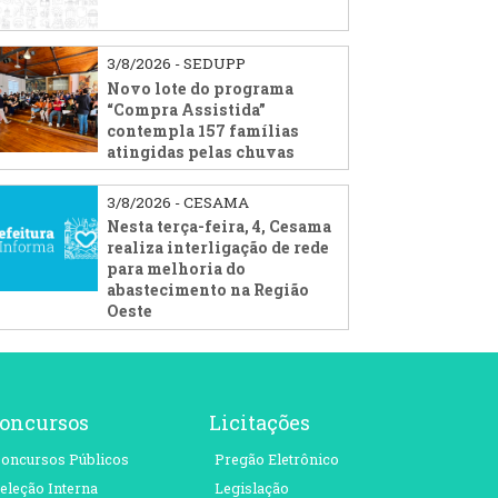
3/8/2026 - SEDUPP
Novo lote do programa
“Compra Assistida”
contempla 157 famílias
atingidas pelas chuvas
3/8/2026 - CESAMA
Nesta terça-feira, 4, Cesama
realiza interligação de rede
para melhoria do
abastecimento na Região
Oeste
oncursos
Licitações
oncursos Públicos
Pregão Eletrônico
eleção Interna
Legislação