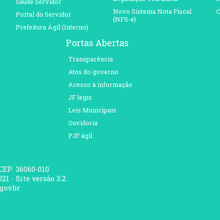
Saúde Servidor
Novo Sistema Nota Fiscal
C
Portal do Servidor
(NFS-e)
Prefeitura Ágil (Interno)
Portas Abertas
Transparência
Atos do governo
Acesso à informação
JF legis
Leis Municipais
Ouvidoria
PJF ágil
 CEP: 36060-010
21 - Site versão 3.2
gov.br