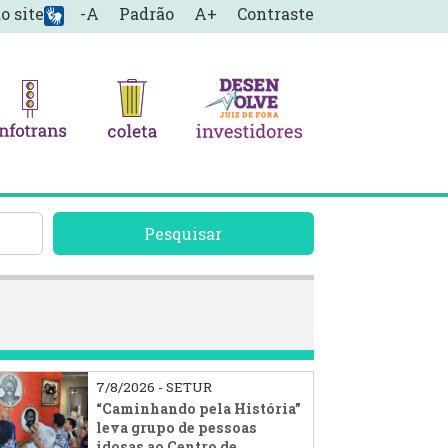
o site
-A
Padrão
A+
Contraste
Pesquisar
7/8/2026 - SETUR
“Caminhando pela História”
leva grupo de pessoas
idosas ao Centro de