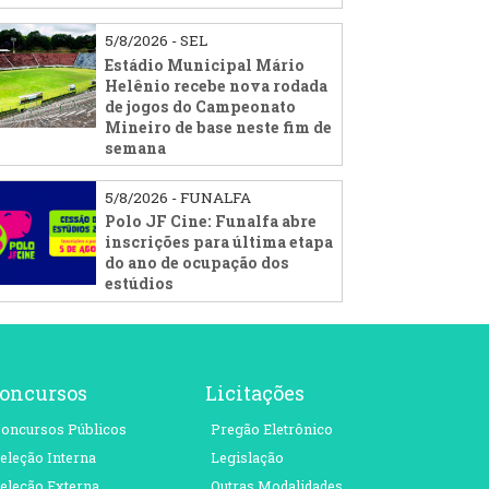
5/8/2026 - SEL
Estádio Municipal Mário
Helênio recebe nova rodada
de jogos do Campeonato
Mineiro de base neste fim de
semana
5/8/2026 - FUNALFA
Polo JF Cine: Funalfa abre
inscrições para última etapa
do ano de ocupação dos
estúdios
oncursos
Licitações
oncursos Públicos
Pregão Eletrônico
eleção Interna
Legislação
eleção Externa
Outras Modalidades