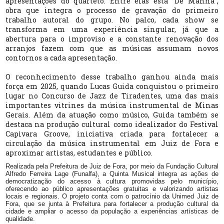
apresentações do quarteto. Entre elas está
"
De Manhã
"
,
obra que integra o processo de gravação do primeiro
trabalho autoral do grupo. No palco, cada show se
transforma em uma experiência singular, já que a
abertura para o improviso e a constante renovação dos
arranjos fazem com que as músicas assumam novos
contornos a cada apresentação.
O reconhecimento desse trabalho ganhou ainda mais
força em 2025, quando Lucas Guida conquistou o primeiro
lugar no Concurso de Jazz de Tiradentes, uma das mais
importantes vitrines da música instrumental de Minas
Gerais. Além da atuação como músico, Guida também se
destaca na produção cultural como idealizador do Festival
Capivara Groove, iniciativa criada para fortalecer a
circulação da música instrumental em Juiz de Fora e
aproximar artistas, estudantes e público.
Realizada pela Prefeitura de Juiz de Fora, por meio da Fundação Cultural
Alfredo Ferreira Lage (Funalfa), a Quinta Musical integra as ações de
democratização do acesso à cultura promovidas pelo município,
oferecendo ao público apresentações gratuitas e valorizando artistas
locais e regionais. O projeto conta com o patrocínio da Unimed Juiz de
Fora, que se junta à Prefeitura para fortalecer a produção cultural da
cidade e ampliar o acesso da população a experiências artísticas de
qualidade.