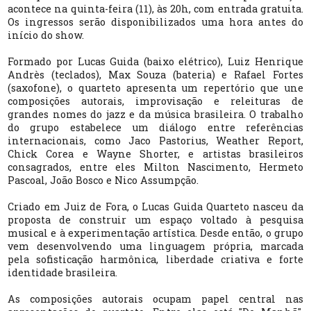
acontece
n
a
quinta-feira (11), às 20h, com entrada gratuita.
Os ingressos serão disponibilizados uma hora antes do
início do
s
how
.
Formado por Lucas Guida (baixo elétrico), Luiz Henrique
Andrès (teclados), Max Souza (bateria) e Rafael Fortes
(saxofone), o quarteto apresenta um repertório que une
composições autorais, improvisação e releituras de
grandes nomes do jazz e da música brasileira. O trabalho
do grupo estabelece um diálogo entre referências
internacionais, como Jaco Pastorius, Weather Report,
Chick Corea e Wayne Shorter, e artistas brasileiros
consagrados, entre eles Milton Nascimento, Hermeto
Pascoal, João Bosco e Nico Assumpção.
Criado em Juiz de Fora, o Lucas Guida Quarteto nasceu da
proposta de construir um espaço voltado à pesquisa
musical e à experimentação artística. Desde então, o grupo
vem desenvolvendo uma linguagem própria, marcada
pela sofisticação harmônica, liberdade criativa e forte
identidade brasileira.
As composições autorais ocupam papel central nas