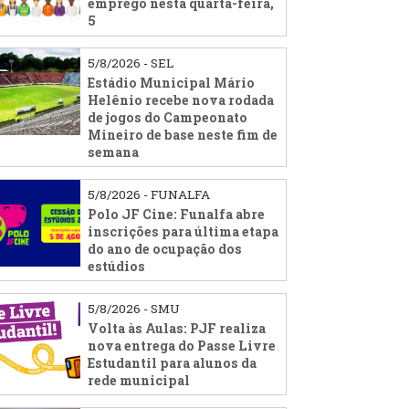
emprego nesta quarta-feira,
5
5/8/2026 - SEL
Estádio Municipal Mário
Helênio recebe nova rodada
de jogos do Campeonato
Mineiro de base neste fim de
semana
5/8/2026 - FUNALFA
Polo JF Cine: Funalfa abre
inscrições para última etapa
do ano de ocupação dos
estúdios
5/8/2026 - SMU
Volta às Aulas: PJF realiza
nova entrega do Passe Livre
Estudantil para alunos da
rede municipal