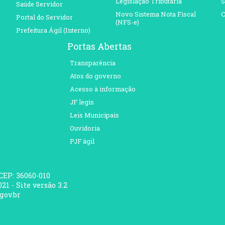
Legislação Tributária
S
Saúde Servidor
Novo Sistema Nota Fiscal
C
Portal do Servidor
(NFS-e)
Prefeitura Ágil (Interno)
Portas Abertas
Transparência
Atos do governo
Acesso à informação
JF legis
Leis Municipais
Ouvidoria
PJF ágil
 CEP: 36060-010
21 - Site versão 3.2
gov.br