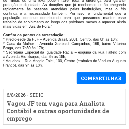
de meias ou uma luva podem fazer toda a diferença para garantir
proteção e dignidade. As doações que já recebemos estão chegando
rapidamente às pessoas atendidas pelas instituições, mas o frio
continua e a necessidade também. Por isso, é fundamental que a
população continue contribuindo para que possamos manter esse
trabalho de acolhimento ao longo dos próximos meses e aquecer ainda
mais vidas em Juiz de Fora."
Confira os pontos de arrecadação:
* Prédio-sede da PJF – Avenida Brasil, 2001, Centro, das 8h às 18h;
* Casa da Mulher – Avenida Garibaldi Campinhos, 169, bairro Vitorino
Braga, das 7h30 às 17h;
* Secretaria Especial da Igualdade Racial – esquina da Rua Halfeld com
a Avenida Rio Branco, das 8h às 18h;
* Aquabox – Rua Ângelo Falci, 100, Centro (embaixo do Viaduto Augusto
Franco), das 9h às 18h.
COMPARTILHAR
6/8/2026 - SEDIC
Vagou JF tem vaga para Analista
Contábil e outras oportunidades de
emprego