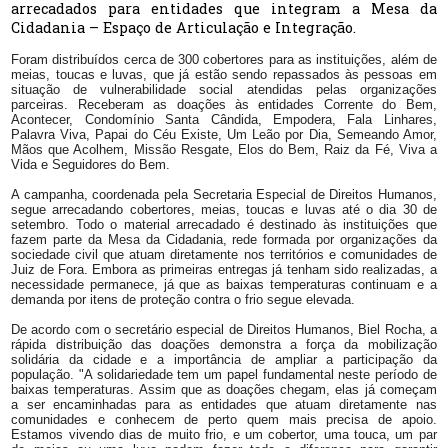
arrecadados para entidades que integram a Mesa da
Cidadania – Espaço de Articulação e Integração.
Foram distribuídos cerca de 300 cobertores para as instituições, além de
meias, toucas e luvas, que já estão sendo repassados às pessoas em
situação de vulnerabilidade social atendidas pelas organizações
parceiras. Receberam as doações às entidades Corrente do Bem,
Acontecer, Condomínio Santa Cândida, Empodera, Fala Linhares,
Palavra Viva, Papai do Céu Existe, Um Leão por Dia, Semeando Amor,
Mãos que Acolhem, Missão Resgate, Elos do Bem, Raiz da Fé, Viva a
Vida e Seguidores do Bem.
A campanha, coordenada pela Secretaria Especial de Direitos Humanos,
segue arrecadando cobertores, meias, toucas e luvas até o dia 30 de
setembro. Todo o material arrecadado é destinado às instituições que
fazem parte da Mesa da Cidadania, rede formada por organizações da
sociedade civil que atuam diretamente nos territórios e comunidades de
Juiz de Fora. Embora as primeiras entregas já tenham sido realizadas, a
necessidade permanece, já que as baixas temperaturas continuam e a
demanda por itens de proteção contra o frio segue elevada.
De acordo com o secretário especial de Direitos Humanos, Biel Rocha, a
rápida distribuição das doações demonstra a força da mobilização
solidária da cidade e a importância de ampliar a participação da
população. "A solidariedade tem um papel fundamental neste período de
baixas temperaturas. Assim que as doações chegam, elas já começam
a ser encaminhadas para as entidades que atuam diretamente nas
comunidades e conhecem de perto quem mais precisa de apoio.
Estamos vivendo dias de muito frio, e um cobertor, uma touca, um par