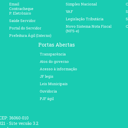
Email
Simples Nacional
C
Contracheque
VAF
S
P. Eletrônico
Legislação Tributária
S
Saúde Servidor
Novo Sistema Nota Fiscal
C
Portal do Servidor
(NFS-e)
Prefeitura Ágil (Interno)
Portas Abertas
Transparência
Atos do governo
Acesso à informação
JF legis
Leis Municipais
Ouvidoria
PJF ágil
 CEP: 36060-010
21 - Site versão 3.2