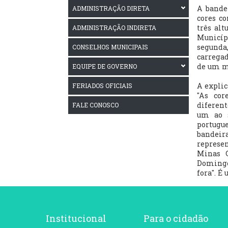
A bande
ADMINISTRAÇÃO DIRETA
cores co
três alt
ADMINISTRAÇÃO INDIRETA
Municípi
segunda
CONSELHOS MUNICIPAIS
carregad
de um mó
EQUIPE DE GOVERNO
A explic
FERIADOS OFICIAIS
"As cor
diferent
FALE CONOSCO
um ao s
portugue
bandeir
represe
Minas G
Domingo
fora". É
Institucional
Para o cidadão