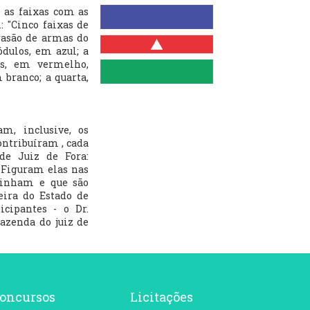
 as faixas com as
: "Cinco faixas de
rasão de armas do
dulos, em azul; a
os, em vermelho,
 branco; a quarta,
am, inclusive, os
ontribuíram , cada
de Juiz de Fora:
. Figuram elas nas
 tinham e que são
eira do Estado de
cipantes - o Dr.
azenda do juiz de
oncursos
Licitações