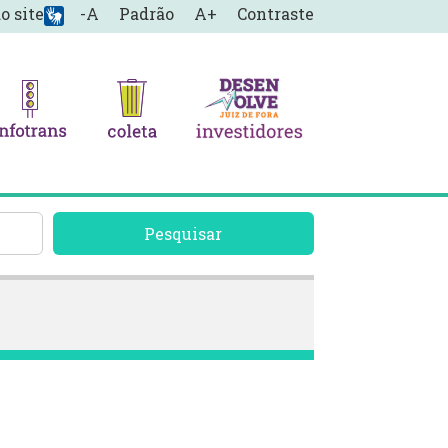
o site
-A
Padrão
A+
Contraste
Pesquisar