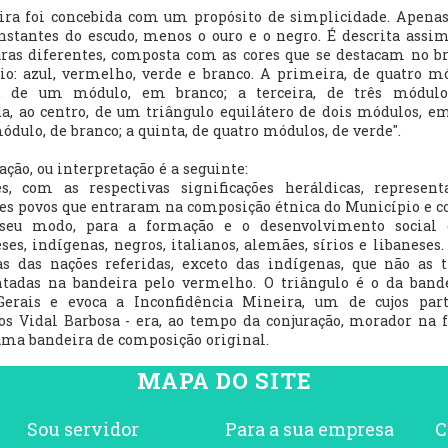
ira foi concebida com um propósito de simplicidade. Apenas
nstantes do escudo, menos o ouro e o negro. É descrita assim
uras diferentes, composta com as cores que se destacam no b
o: azul, vermelho, verde e branco. A primeira, de quatro mó
, de um módulo, em branco; a terceira, de três módul
a, ao centro, de um triângulo equilátero de dois módulos, em
dulo, de branco; a quinta, de quatro módulos, de verde".
ação, ou interpretação é a seguinte:
es, com as respectivas significações heráldicas, represent
es povos que entraram na composição étnica do Município e c
eu modo, para a formação e o desenvolvimento social 
ses, indígenas, negros, italianos, alemães, sírios e libaneses
as das nações referidas, exceto das indígenas, que não as
ntadas na bandeira pelo vermelho. O triângulo é o da band
erais e evoca a Inconfidência Mineira, um de cujos parti
s Vidal Barbosa - era, ao tempo da conjuração, morador na f
 uma bandeira de composição original.
MAPA DO SITE
Sou servidor
Para a sua empresa
C