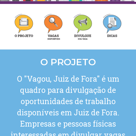
O PROJETO
O "Vagou, Juiz de Fora" é um
quadro para divulgação de
oportunidades de trabalho
disponíveis em Juiz de Fora.
Empresas e pessoas físicas
interessadas em divulgar vagas