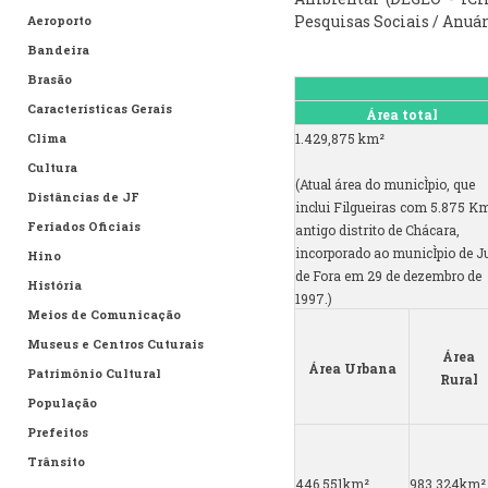
Pesquisas Sociais / Anuár
Aeroporto
Bandeira
Brasão
Características Gerais
Área total
Clima
1.429,875 km²
Cultura
(Atual área do municÌpio, que
Distâncias de JF
inclui Filgueiras com 5.875 K
Feriados Oficiais
antigo distrito de Chácara,
incorporado ao municÌpio de J
Hino
de Fora em 29 de dezembro de
História
1997.)
Meios de Comunicação
Museus e Centros Cuturais
Área
Área Urbana
Patrimônio Cultural
Rural
População
Prefeitos
Trânsito
446,551km²
983,324km²